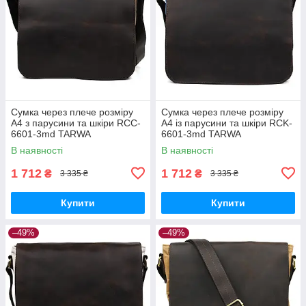
Сумка через плече розміру
Сумка через плече розміру
А4 з парусини та шкіри RCC-
А4 із парусини та шкіри RCK-
6601-3md TARWA
6601-3md TARWA
В наявності
В наявності
1 712
1 712
₴
₴
3 335 ₴
3 335 ₴
Купити
Купити
–49%
–49%