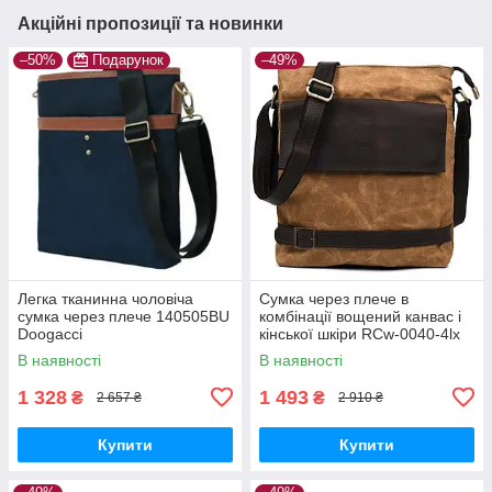
Акційні пропозиції та новинки
–50%
Подарунок
–49%
Легка тканинна чоловіча
Сумка через плече в
сумка через плече 140505BU
комбінації вощений канвас і
Doogacci
кінської шкіри RCw-0040-4lx
TARWA
В наявності
В наявності
1 328
1 493
₴
₴
2 657 ₴
2 910 ₴
Купити
Купити