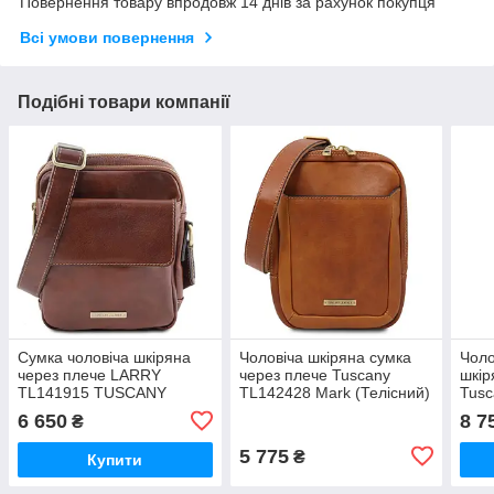
Повернення товару впродовж 14 днів за рахунок покупця
Всі умови повернення
Подібні товари компанії
Сумка чоловіча шкіряна
Чоловіча шкіряна сумка
Чоло
через плече LARRY
через плече Tuscany
шкір
TL141915 TUSCANY
TL142428 Mark (Телісний)
Tusc
LEATHER (Коричневий)
Mes
6 650
8 7
₴
(Кор
5 775
₴
Купити