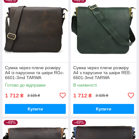
–49%
–49%
Сумка через плече розміру
Сумка через плече розміру
А4 із парусини та шкіри RGc-
А4 з парусини та шкіри REE-
6601-3md TARWA
6601-3md TARWA
Готово до відправки
В наявності
1 712
1 712
₴
₴
3 335 ₴
3 335 ₴
Купити
Купити
–49%
–49%