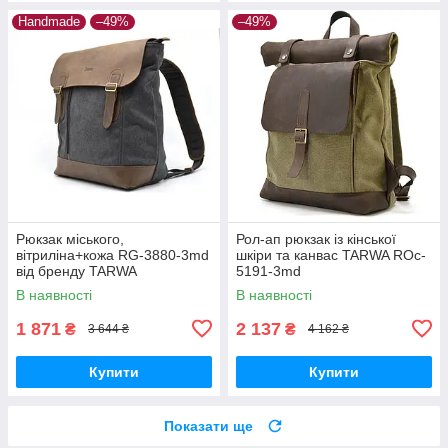
Handmade
–49%
–49%
Рюкзак міського,
Рол-ап рюкзак із кінської
вітриліна+кожа RG-3880-3md
шкіри та канвас TARWA ROc-
від бренду TARWA
5191-3md
В наявності
В наявності
1 871
2 137
₴
₴
3 644 ₴
4 162 ₴
Купити
Купити
Показати ще