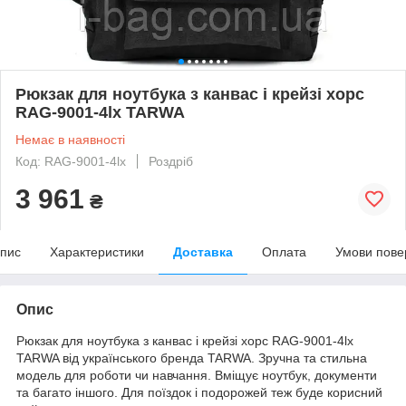
Рюкзак для ноутбука з канвас і крейзі хорс
RAG-9001-4lx TARWA
Немає в наявності
Код: RAG-9001-4lx
Роздріб
3 961
₴
пис
Характеристики
Доставка
Оплата
Умови пове
Опис
Рюкзак для ноутбука з канвас і крейзі хорс RAG-9001-4lx
TARWA від українського бренда TARWA. Зручна та стильна
модель для роботи чи навчання. Вміщує ноутбук, документи
та багато іншого. Для поїздок і подорожей теж буде корисний