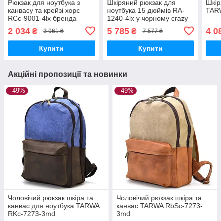
Рюкзак для ноутбука з
Шкіряний рюкзак для
Шкір
канвасу та крейзі хорс
ноутбука 15 дюймів RA-
TAR
RCc-9001-4lx бренда
1240-4lx у чорному crazy
TARWA
horse
2 034
5 785
4 0
₴
₴
3 961 ₴
7 577 ₴
Купити
Купити
Акційні пропозиції та новинки
–49%
–49%
Чоловічий рюкзак шкіра та
Чоловічий рюкзак шкіра та
канвас для ноутбука TARWA
канвас TARWA RbSc-7273-
RKc-7273-3md
3md