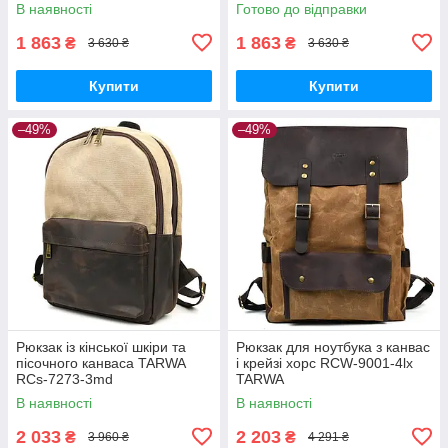
В наявності
Готово до відправки
1 863
1 863
₴
₴
3 630 ₴
3 630 ₴
Купити
Купити
–49%
–49%
Рюкзак із кінської шкіри та
Рюкзак для ноутбука з канвас
пісочного канваса TARWA
і крейзі хорс RCW-9001-4lx
RCs-7273-3md
TARWA
В наявності
В наявності
2 033
2 203
₴
₴
3 960 ₴
4 291 ₴