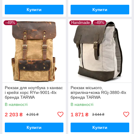
Купити
Купити
–49%
Handmade
–49%
Рюкзак для ноутбука з канвас
Рюкзак міського,
і крейзі хорс RYw-9001-4lx
вітриліна+кожа RGj-3880-4lx
бренда TARWA
бренда TARWA
В наявності
В наявності
2 203
1 871
₴
₴
4 291 ₴
3 644 ₴
Купити
Купити