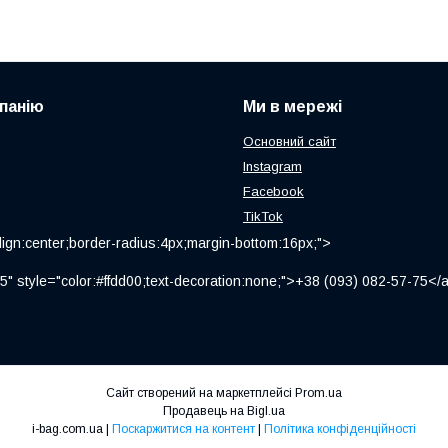
панію
Ми в мережі
Основний сайт
Instagram
Facebook
TikTok
ign:center;border-radius:4px;margin-bottom:16px;">
" style="color:#ffdd00;text-decoration:none;">+38 (093) 082-57-75
Сайт створений на маркетплейсі
Prom.ua
Продавець на Bigl.ua
i-bag.com.ua |
Поскаржитися на контент
|
Політика конфіденційності