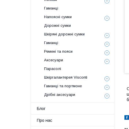
Гаманці
Напоясні сумки
Дорожні сумки
Шкіряні дорожні сумки
Гаманці
Ремені та пояси
Аксесуари
Парасолі
Шкіргалантерея Visconti
Гаманці та портмоне
С
ш
Дрібні аксесуари
б
Блог
Про нас