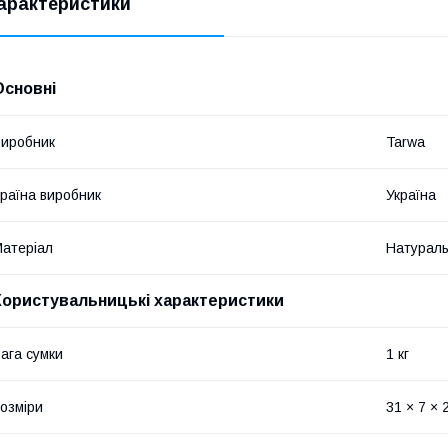
арактеристики
Основні
иробник
Tarwa
раїна виробник
Україна
атеріал
Натураль
Користувальницькі характеристики
ага сумки
1 кг
озміри
31 × 7 × 