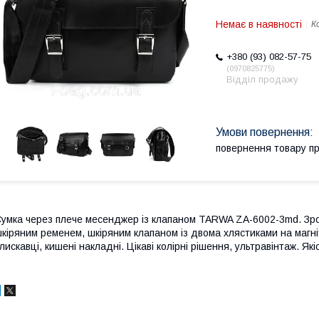
Немає в наявності
К
+380 (93) 082-57-75
0970825775
Відділ продажу
повернення товару п
умка через плече месенджер із клапаном TARWA ZA-6002-3md. Зробл
кіряним ременем, шкіряним клапаном із двома хлястиками на магні
лискавці, кишені накладні. Цікаві колірні рішення, ультравінтаж. 