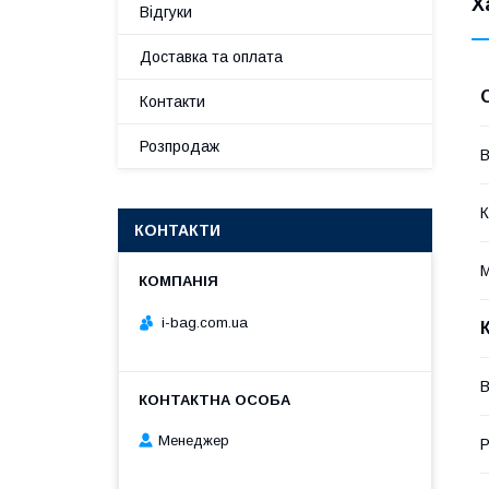
Х
Відгуки
Доставка та оплата
Контакти
Розпродаж
В
К
КОНТАКТИ
М
i-bag.com.ua
В
Менеджер
Р