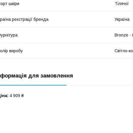
орт шкіри
Тілячої
раїна реєстрації бренда
Україна
урнітура
Bronze -
олір виробу
Світло-к
нформація для замовлення
іна:
4 909 ₴