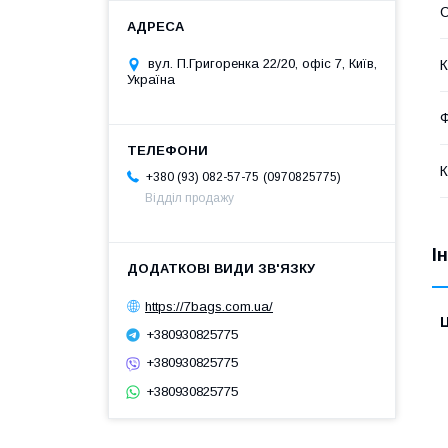
С
вул. П.Григоренка 22/20, офіс 7, Київ,
К
Україна
Ф
К
0970825775
+380 (93) 082-57-75
Відділ продажу
І
https://7bags.com.ua/
Ц
+380930825775
+380930825775
+380930825775