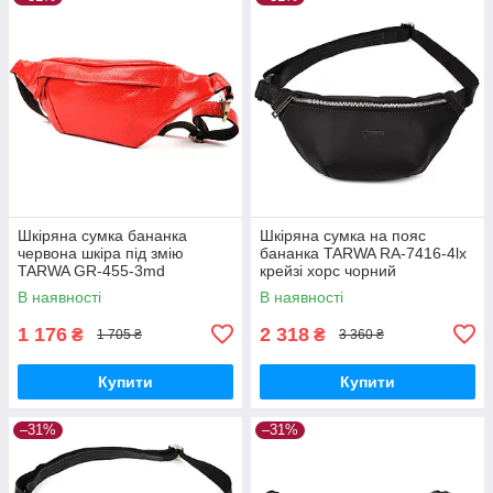
Шкіряна сумка бананка
Шкіряна сумка на пояс
червона шкіра під змію
бананка TARWA RA-7416-4lx
TARWA GR-455-3md
крейзі хорс чорний
В наявності
В наявності
1 176
2 318
₴
₴
1 705 ₴
3 360 ₴
Купити
Купити
–31%
–31%