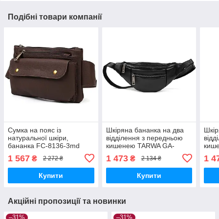
Подібні товари компанії
Сумка на пояс із
Шкіряна бананка на два
Шкір
натуральної шкіри,
відділення з передньою
відд
бананка FC-8136-3md
кишенею TARWA GA-
киш
TARWA коричневий
8040-3md чорна наппа
3md
1 567
1 473
1 4
₴
₴
2 272 ₴
2 134 ₴
флотар
Купити
Купити
Акційні пропозиції та новинки
–31%
–31%