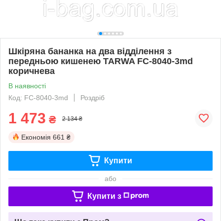
Шкіряна бананка на два відділення з
передньою кишенею TARWA FC-8040-3md
коричнева
В наявності
Код: FC-8040-3md
Роздріб
1 473
₴
2 134 ₴
Економія
661 ₴
Купити
або
Купити з