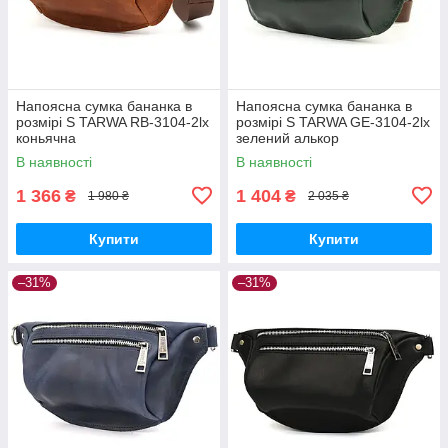
Напоясна сумка бананка в
Напоясна сумка бананка в
розмірі S TARWA RB-3104-2lx
розмірі S TARWA GE-3104-2lx
коньячна
зелений алькор
В наявності
В наявності
1 366
1 404
₴
₴
1 980 ₴
2 035 ₴
Купити
Купити
–31%
–31%