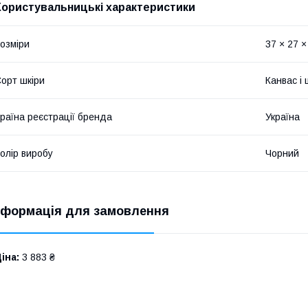
Користувальницькі характеристики
озміри
37 × 27 ×
орт шкіри
Канвас і 
раїна реєстрації бренда
Україна
олір виробу
Чорний
нформація для замовлення
іна:
3 883 ₴