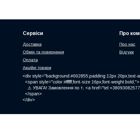
Сервіси
Про ком
Доставка
Про нас
Обмін та повернення
Відгуки
Оплата
Акційні товари
<div style="background:#002855;padding:12px 20px;text-al
<span style="color:#ffffff;font-size:16px;font-weight:bold;">
⚠️ УВАГА! Замовлення по т. <a href="tel:+380930825775
</span>
</div>