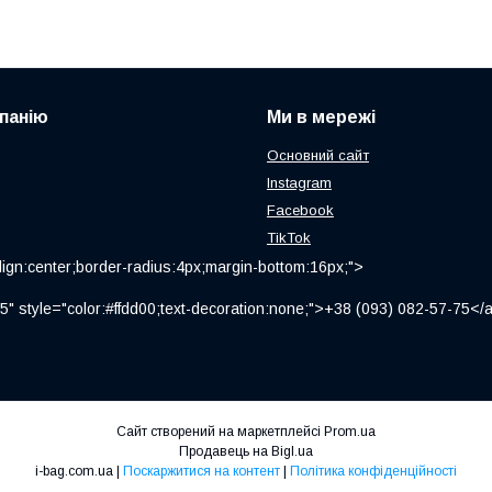
панію
Ми в мережі
Основний сайт
Instagram
Facebook
TikTok
ign:center;border-radius:4px;margin-bottom:16px;">
" style="color:#ffdd00;text-decoration:none;">+38 (093) 082-57-75
Сайт створений на маркетплейсі
Prom.ua
Продавець на Bigl.ua
i-bag.com.ua |
Поскаржитися на контент
|
Політика конфіденційності