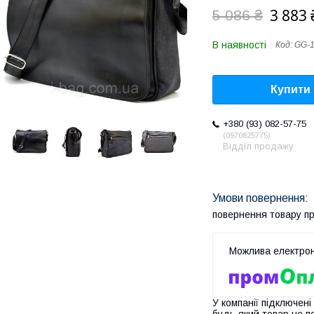
3 883 
5 086 ₴
В наявності
Код:
GG-
Купити
+380 (93) 082-57-75
0970825775
Відділ продажу
повернення товару п
У компанії підключені
будь-який товар не п