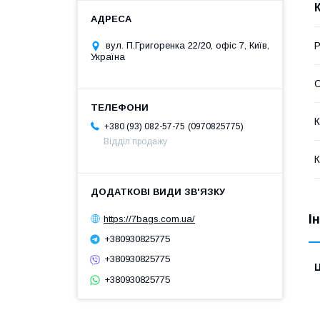
Р
вул. П.Григоренка 22/20, офіс 7, Київ,
Україна
С
К
0970825775
+380 (93) 082-57-75
Відділ продажу
К
І
https://7bags.com.ua/
+380930825775
+380930825775
Ц
+380930825775