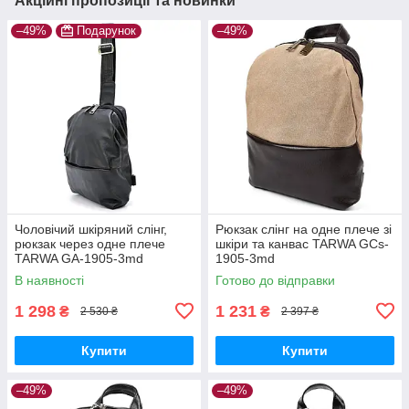
Акційні пропозиції та новинки
–49%
Подарунок
–49%
Чоловічий шкіряний слінг,
Рюкзак слінг на одне плече зі
рюкзак через одне плече
шкіри та канвас TARWA GCs-
TARWA GA-1905-3md
1905-3md
В наявності
Готово до відправки
1 298
1 231
₴
₴
2 530 ₴
2 397 ₴
Купити
Купити
–49%
–49%