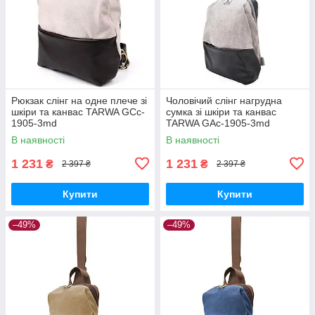
Рюкзак слінг на одне плече зі
Чоловічий слінг нагрудна
шкіри та канвас TARWA GCc-
сумка зі шкіри та канвас
1905-3md
TARWA GAc-1905-3md
В наявності
В наявності
1 231
1 231
₴
₴
2 397 ₴
2 397 ₴
Купити
Купити
–49%
–49%