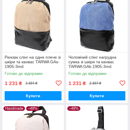
Рюкзак слінг на одне плече зі
Чоловічий слінг нагрудна
шкіри та канвас TARWA GAs-
сумка зі шкіри та канвас
1905-3md
TARWA GAk-1905-3md
Готово до відправки
Готово до відправки
1 231
1 231
₴
₴
2 397 ₴
2 397 ₴
Купити
Купити
Handmade
–49%
–49%