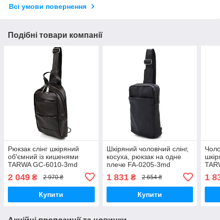
Всі умови повернення
Подібні товари компанії
Рюкзак слінг шкіряний
Шкіряний чоловічий слінг,
Чоло
об'ємний із кишенями
косуха, рюкзак на одне
шкір
TARWA GC-6010-3md
плече FA-0205-3md
TAR
TARWA флотар
2 049
1 831
1 8
₴
₴
2 970 ₴
2 654 ₴
Купити
Купити