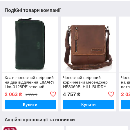
Подібні товари компанії
Клатч чоловічий шкіряний
Чоловічий шкіряний
Чоло
на два відділення LIMARY
коричневий месенджер
на д
Lim-0128RE зелений
HB3069B, HILL BURRY
петл
6060
2 063
4 757
2 0
₴
₴
2 309 ₴
Купити
Купити
Акційні пропозиції та новинки
–16%