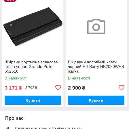
Шкіряне портмоне глянсова
Шкіряний чоловічий клатч
шкіра чорне Grande Pelle
чорний Hill Burry HB2080WHS
552610
жатка
В наявності
В наявності
3 171
2 900
₴
₴
3 792 ₴
Купити
Купити
Про нас
100% позитивних з 40 відгуків за рік