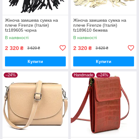
Жіноча замшева сумка на
Жіноча замшева сумка на
плече Firenze (Італія)
плече Firenze (Італія)
fz189605 чорна
fz189610 бежева
В наявності
В наявності
2 320
2 320
₴
₴
3 620 ₴
3 620 ₴
Купити
Купити
–24%
Handmade
–24%