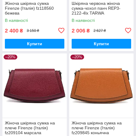
Жіноча шкіряна сумка
Шкіряна червона жіноча
Firenze (Італія) fz118560
сумка-чохол панч REP3-
бежева
2122-4lx TARWA
В наявності
В наявності
2 400
2 006
₴
₴
3 150 ₴
2 627 ₴
Купити
Купити
–20%
–20%
Жіноча шкіряна сумка на
Жіноча шкіряна сумка на
плече Firenze (Італія)
плече Firenze (Італія)
fz209104 марсала
fz209845 коньячна