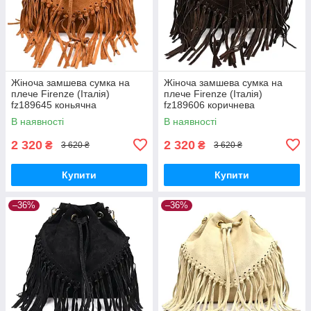
Жіноча замшева сумка на
Жіноча замшева сумка на
плече Firenze (Італія)
плече Firenze (Італія)
fz189645 коньячна
fz189606 коричнева
В наявності
В наявності
2 320
2 320
₴
₴
3 620 ₴
3 620 ₴
Купити
Купити
–36%
–36%