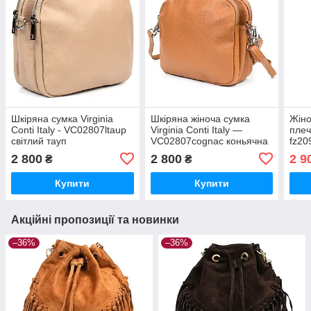
Шкіряна сумка Virginia
Шкіряна жіноча сумка
Жіно
Conti Italy - VC02807ltaup
Virginia Conti Italy —
плеч
світлий тауп
VC02807cognac коньячна
fz20
2 800
2 800
2 9
₴
₴
Купити
Купити
Акційні пропозиції та новинки
–36%
–36%