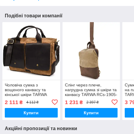
Подібні товари компанії
Чоловіча сумка з
Слінг через плече,
Сумк
вощеного канвасу та
нагрудна сумка зі шкіри та
на п
кінської шкіри TARWA
канвасу TARWA RCs-1905-
TAR
RCw-3990-3md
3md
3md
2 111
1 231
3 7
₴
₴
4 112 ₴
2 397 ₴
Купити
Купити
Акційні пропозиції та новинки