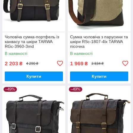
Чоловіча сумка-портфель із
Сумка чоловіча з парусини та
канвасу та шкіри TARWA
шкіри RSc-1807-4lx TARWA
RGc-3960-3md
пісочна
В наявності
В наявності
2 203
1 969
₴
₴
4 290 ₴
3 834 ₴
Купити
Купити
–49%
–49%