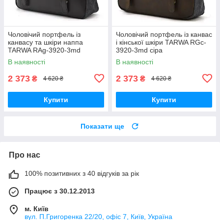
Чоловічий портфель із
Чоловічий портфель із канвас
канвасу та шкіри наппа
і кінської шкіри TARWA RGc-
TARWA RAg-3920-3md
3920-3md сіра
В наявності
В наявності
2 373
2 373
₴
₴
4 620 ₴
4 620 ₴
Купити
Купити
Показати ще
Про нас
100% позитивних з 40 відгуків за рік
Працює з 30.12.2013
м. Київ
вул. П.Григоренка 22/20, офіс 7, Київ, Україна