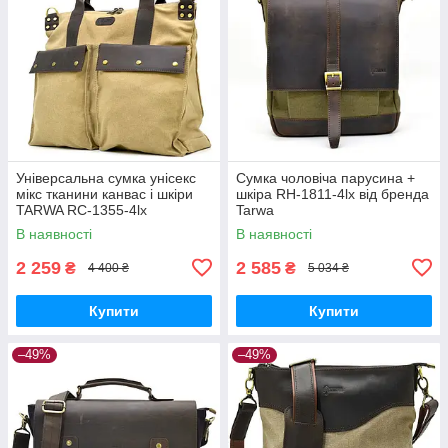
Універсальна сумка унісекс
Сумка чоловіча парусина +
мікс тканини канвас і шкіри
шкіра RH-1811-4lx від бренда
TARWA RC-1355-4lx
Tarwa
В наявності
В наявності
2 259
2 585
₴
₴
4 400 ₴
5 034 ₴
Купити
Купити
–49%
–49%