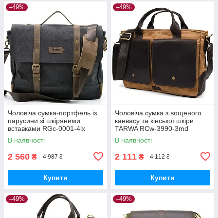
–49%
–49%
Чоловіча сумка-портфель із
Чоловіча сумка з вощеного
парусини зі шкіряними
канвасу та кінської шкіри
вставками RGc-0001-4lx
TARWA RCw-3990-3md
бренда TARWA
В наявності
В наявності
2 560
2 111
₴
₴
4 987 ₴
4 112 ₴
Купити
Купити
–49%
–49%