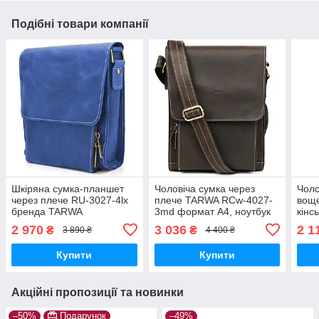
Подібні товари компанії
Шкіряна сумка-планшет
Чоловіча сумка через
Чоло
через плече RU-3027-4lx
плече TARWA RCw-4027-
воще
бренда TARWA
3md формат А4, ноутбук
кінс
ульрамарин
14
RCw
2 970
3 036
2 1
₴
₴
3 890 ₴
4 400 ₴
Купити
Купити
Акційні пропозиції та новинки
–50%
Подарунок
–49%