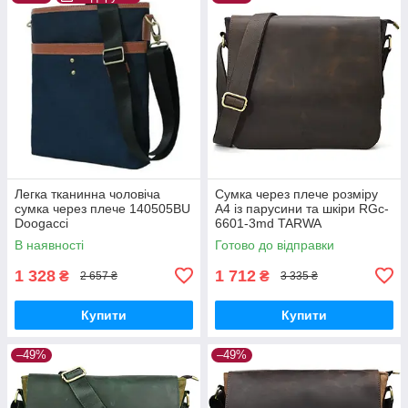
Легка тканинна чоловіча
Сумка через плече розміру
сумка через плече 140505BU
А4 із парусини та шкіри RGc-
Doogacci
6601-3md TARWA
В наявності
Готово до відправки
1 328
1 712
₴
₴
2 657 ₴
3 335 ₴
Купити
Купити
–49%
–49%