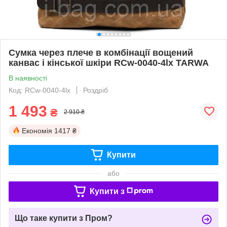
Сумка через плече в комбінації вощений
канвас і кінської шкіри RCw-0040-4lx TARWA
В наявності
Код: RCw-0040-4lx
Роздріб
1 493
₴
2 910 ₴
Економія
1417 ₴
Купити
або
Купити з
Що таке купити з Пром?