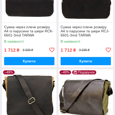
Сумка через плече розміру
Сумка через плече розміру
А4 із парусини та шкіри RCK-
А4 із парусини та шкіри RCJ-
6601-3md TARWA
6601-3md TARWA
В наявності
В наявності
1 712
1 712
₴
₴
3 335 ₴
3 335 ₴
Купити
Купити
–49%
–49%
Подарунок