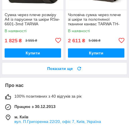
Сумка через плече розміру
Чоловіча сумка через плече
А4 із парусини та шкіри RSw-
зі шкіри та полотняної
6601-3md TARWA
тканини канвас TARWA TH-
1047-3md
В наявності
В наявності
1 825
2 611
₴
₴
3 555 ₴
5 086 ₴
Купити
Купити
Показати ще
Про нас
100% позитивних з 40 відгуків за рік
Працює з 30.12.2013
м. Київ
вул. П.Григоренка 22/20, офіс 7, Київ, Україна