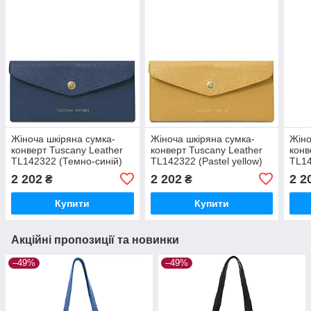
Жіноча шкіряна сумка-
Жіноча шкіряна сумка-
Жіно
конверт Tuscany Leather
конверт Tuscany Leather
конв
TL142322 (Темно-синій)
TL142322 (Pastel yellow)
TL14
2 202
2 202
2 2
₴
₴
Купити
Купити
Акційні пропозиції та новинки
–49%
–49%