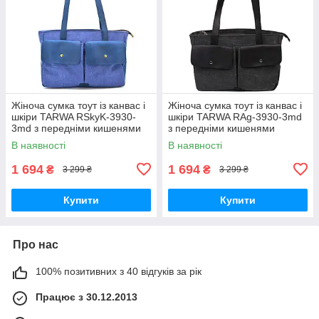
Жіноча сумка тоут із канвас і
Жіноча сумка тоут із канвас і
шкіри TARWA RSkyK-3930-
шкіри TARWA RAg-3930-3md
3md з передніми кишенями
з передніми кишенями
В наявності
В наявності
1 694
1 694
₴
₴
3 299 ₴
3 299 ₴
Купити
Купити
Про нас
100% позитивних з 40 відгуків за рік
Працює з 30.12.2013