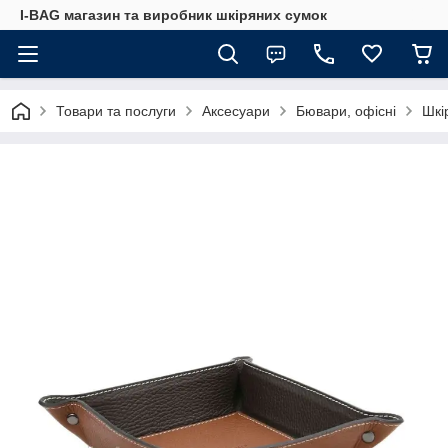
I-BAG магазин та виробник шкіряних сумок
Товари та послуги
Аксесуари
Бювари, офісні
Шкі