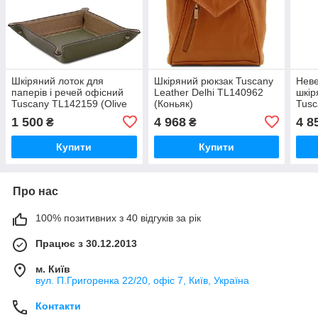
Шкіряний лоток для
Шкіряний рюкзак Tuscany
Неве
паперів і речей офісний
Leather Delhi TL140962
шкір
Tuscany TL142159 (Olive
(Коньяк)
Tusc
Green)
(Кон
1 500
4 968
4 8
₴
₴
Купити
Купити
Про нас
100% позитивних з 40 відгуків за рік
Працює з 30.12.2013
м. Київ
вул. П.Григоренка 22/20, офіс 7, Київ, Україна
Контакти