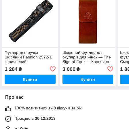
Футляр для ручки
Шкіряний футляр для
Екск
шкіряний Fashion 2572-1
окулярів для жінок — The
футл
коричневий
Sign of Four — Коньячно-
Сма
коричневий колір — Time
розм
1 284
3 000
1 8
₴
₴
Resistance 5246701W
кори
Купити
Купити
Про нас
100% позитивних з 40 відгуків за рік
Працює з 30.12.2013
м. Київ