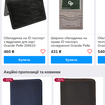
Обкладинка на ID паспорт
Шкіряна обкладинка на
Обкл
з відділами для карт
права ID паспорт,
техп
Grande Pelle 206610
посвідчення Grande Pelle
Gran
гладка Наппа
211665 пудра
Hors
460
431
540
₴
₴
Купити
Купити
Акційні пропозиції та новинки
–31%
–31%