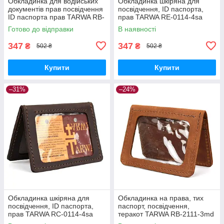
Обкладинка для водійських
Обкладинка шкіряна для
документів прав посвідчення
посвідчення, ID паспорта,
ID паспорта прав TARWA RB-
прав TARWA RE-0114-4sa
0113-4sa
зелений
Готово до відправки
В наявності
347
347
₴
₴
502 ₴
502 ₴
Купити
Купити
–31%
–24%
Обкладинка шкіряна для
Обкладинка на права, тих
посвідчення, ID паспорта,
паспорт, посвідчення,
прав TARWA RC-0114-4sa
теракот TARWA RB-2111-3md