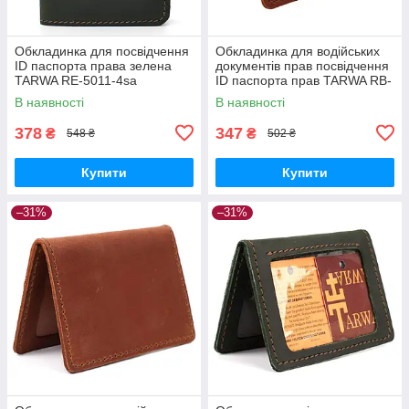
Обкладинка для посвідчення
Обкладинка для водійських
ID паспорта права зелена
документів прав посвідчення
TARWA RE-5011-4sa
ID паспорта прав TARWA RB-
5511-4sa
В наявності
В наявності
378
347
₴
₴
548 ₴
502 ₴
Купити
Купити
–31%
–31%