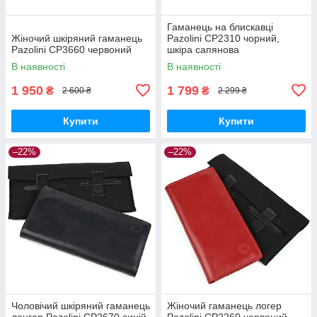
Гаманець на блискавці
Жіночий шкіряний гаманець
Pazolini CP2310 чорний,
Pazolini CP3660 червоний
шкіра сапянова
В наявності
В наявності
1 950
1 799
₴
₴
2 600 ₴
2 299 ₴
Купити
Купити
–22%
–22%
Чоловічий шкіряний гаманець
Жіночий гаманець логер
лонгер Pazolini CP2670 синій
Pazolini CP2260 червоний