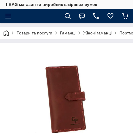
I-BAG магазин та виробник шкіряних сумок
Товари та послуги
Гаманці
Жіночі гаманці
Портмо