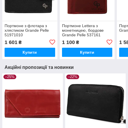
Портмоне з флотара з
Портмоне Lettera з
Порт
хлястиком Grande Pelle
монетницею, бордове
Gran
51971010
Grande Pelle 537161
1 601
1 100
1 5
₴
₴
Купити
Купити
Акційні пропозиції та новинки
–25%
–22%