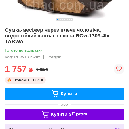
Сумка-месіжер через плече чоловіча,
водостійкий канвас і шкіра RCw-1309-4lx
TARWA
Готово до відправки
Код: RCw-1309-4lx
Роздріб
1 757
₴
3 421 ₴
Економія
1664 ₴
Купити
або
Купити з