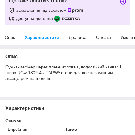
Що таке купити з Пром?
Замовлення під захистом
Доступна доставка
Опис
Характеристики
Доставка
Оплата
Умови 
Опис
Сумка-месіжер через плече чоловіча, водостійкий канвас і
шкіра RCw-1309-4lx TARWA стане для вас незамінним
аксесуаром на щодень.
Характеристики
Основні
Виробник
Tarwa