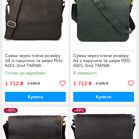
Сумка через плече розміру
Сумка через плече розміру
А4 із парусини та шкіри RGc-
А4 з парусини та шкіри REE-
6601-3md TARWA
6601-3md TARWA
Готово до відправки
В наявності
1 712
1 712
₴
₴
3 335 ₴
3 335 ₴
Купити
Купити
–49%
–49%