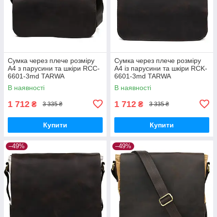
Сумка через плече розміру
Сумка через плече розміру
А4 з парусини та шкіри RCC-
А4 із парусини та шкіри RCK-
6601-3md TARWA
6601-3md TARWA
В наявності
В наявності
1 712
1 712
₴
₴
3 335 ₴
3 335 ₴
Купити
Купити
–49%
–49%