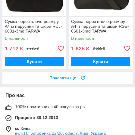
Сумка через плече розміру
Сумка через плече розміру
А4 із парусини та шкіри RCJ-
А4 із парусини та шкіри RSw-
6601-3md TARWA
6601-3md TARWA
В наявності
В наявності
1 712
1 825
₴
₴
3 335 ₴
3 555 ₴
Купити
Купити
Показати ще
Про нас
100% позитивних з 40 відгуків за рік
Працює з 30.12.2013
м. Київ
вул. П.Григоренка 22/20, офіс 7, Київ, Україна