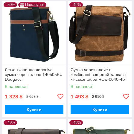
–50%
Подарунок
–49%
Легка тканинна чоловіча
Сумка через плече в
сумка через плече 140505BU
комбінації вощений канвас і
Doogacci
кінської шкіри RCw-0040-4lx
TARWA
В наявності
В наявності
1 328
1 493
₴
₴
2 657 ₴
2 910 ₴
Купити
Купити
–49%
–49%