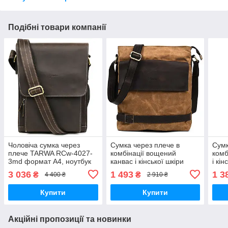
Подібні товари компанії
Чоловіча сумка через
Сумка через плече в
Сумк
плече TARWA RCw-4027-
комбінації вощений
комб
3md формат А4, ноутбук
канвас і кінської шкіри
і кі
14
RCw-0040-4lx TARWA
4lx
3 036
1 493
1 3
₴
₴
4 400 ₴
2 910 ₴
Купити
Купити
Акційні пропозиції та новинки