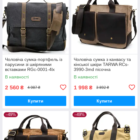
Чоловіча сумка-портфель із
Чоловіча сумка з канвасу та
парусини зі шкіряними
кінської шкіри TARWA RCs-
вставками RGc-0001-4lx
3990-3md пісочна
бренда TARWA
В наявності
В наявності
2 560
1 998
₴
₴
4 987 ₴
3 892 ₴
Купити
Купити
–49%
–49%