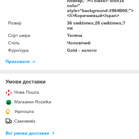
nowrap;"><i class="icon16
color"
style="background:#964B00;">
</i>Коричневый</span>
Розмір
36 см&times;28 см&times;7
см
Сорт шкіри
Теляча
Стать
Чоловічий
Фурнітура
Gold - золото
Приховати
Умови доставки
Нова Пошта
Магазини Rozetka
Укрпошта
Самовивіз
Всі умови доставки