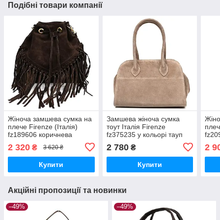
Подібні товари компанії
Жіноча замшева сумка на
Замшева жіноча сумка
Жіно
плече Firenze (Італія)
тоут Італія Firenze
плеч
fz189606 коричнева
fz375235 у кольорі тауп
fz20
2 320
2 780
2 9
₴
₴
3 620 ₴
Купити
Купити
Акційні пропозиції та новинки
–49%
–49%