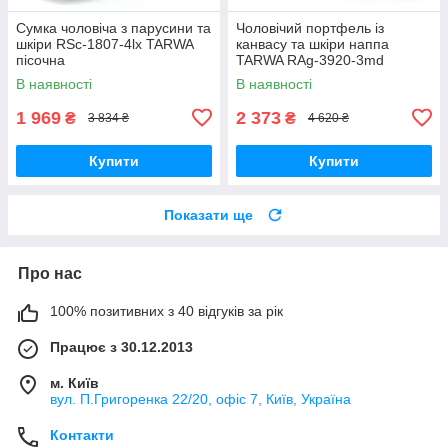
Сумка чоловіча з парусини та
Чоловічий портфель із
шкіри RSc-1807-4lx TARWA
канвасу та шкіри наппа
пісочна
TARWA RAg-3920-3md
В наявності
В наявності
1 969
2 373
₴
₴
3 834 ₴
4 620 ₴
Купити
Купити
Показати ще
Про нас
100% позитивних з 40 відгуків за рік
Працює з 30.12.2013
м. Київ
вул. П.Григоренка 22/20, офіс 7, Київ, Україна
Контакти