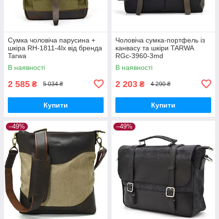
Сумка чоловіча парусина +
Чоловіча сумка-портфель із
шкіра RH-1811-4lx від бренда
канвасу та шкіри TARWA
Tarwa
RGc-3960-3md
В наявності
В наявності
2 585
2 203
₴
₴
5 034 ₴
4 290 ₴
Купити
Купити
–49%
–49%