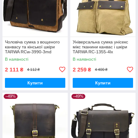
Чоловіча сумка з вощеного
Універсальна сумка унісекс
канвасу та кінської шкіри
мікс тканини канвас і шкіри
TARWA RCw-3990-3md
TARWA RC-1355-4lx
В наявності
В наявності
2 111
2 259
₴
₴
4 112 ₴
4 400 ₴
Купити
Купити
–49%
–49%