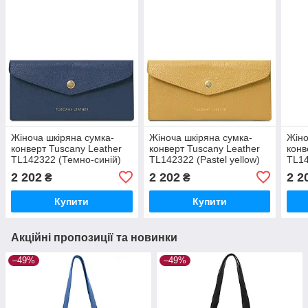
Жіноча шкіряна сумка-
Жіноча шкіряна сумка-
Жіно
конверт Tuscany Leather
конверт Tuscany Leather
конв
TL142322 (Темно-синій)
TL142322 (Pastel yellow)
TL14
2 202
2 202
2 2
₴
₴
Купити
Купити
Акційні пропозиції та новинки
–49%
–49%