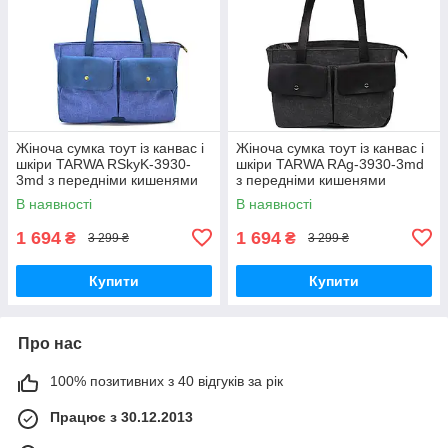
Жіноча сумка тоут із канвас і
Жіноча сумка тоут із канвас і
шкіри TARWA RSkyK-3930-
шкіри TARWA RAg-3930-3md
3md з передніми кишенями
з передніми кишенями
В наявності
В наявності
1 694
1 694
₴
₴
3 299 ₴
3 299 ₴
Купити
Купити
Про нас
100% позитивних з 40 відгуків за рік
Працює з 30.12.2013