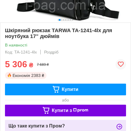
Шкіряний рюкзак TARWA TA-1241-4lx для
ноутбука 17" дюймів
В наявності
Код: TA-1241-4lx
Роздріб
5 306
₴
7 689 ₴
Економія
2383 ₴
Купити
або
Купити з
Що таке купити з Пром?