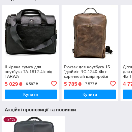
Шкіряна сумка для
Рюкзак для ноутбука 15
Діло
ноутбука TA-1812-4lx від
"дюймів RC-1240-4lx в
для 
TARWA
коричневій шкірі крейзі
4lx
хорс
5 029
5 785
4 7
₴
₴
6 587 ₴
7 577 ₴
Купити
Купити
Акційні пропозиції та новинки
–24%