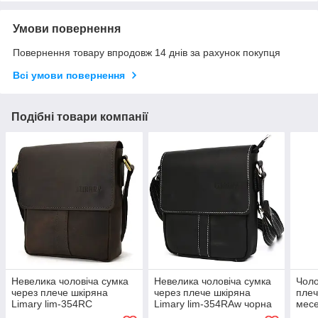
Умови повернення
Повернення товару впродовж 14 днів за рахунок покупця
Всі умови повернення
Подібні товари компанії
Невелика чоловіча сумка
Невелика чоловіча сумка
Чоло
через плече шкіряна
через плече шкіряна
плеч
Limary lim-354RC
Limary lim-354RAw чорна
месе
015R