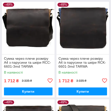
–49%
–49%
Сумка через плече розміру
Сумка через плече розміру
А4 з парусини та шкіри RCC-
А4 із парусини та шкіри RCK-
6601-3md TARWA
6601-3md TARWA
В наявності
В наявності
1 712
1 712
₴
₴
3 335 ₴
3 335 ₴
Купити
Купити
–49%
–49%