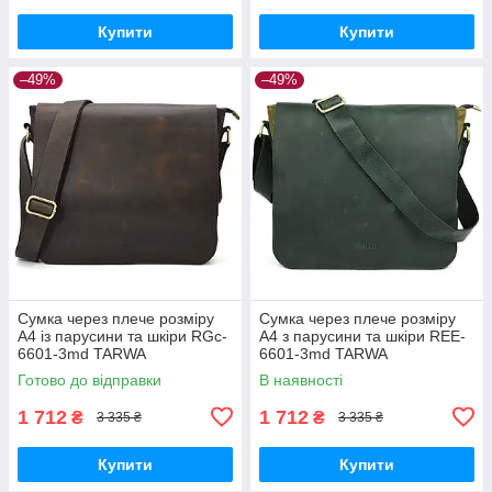
Купити
Купити
–49%
–49%
Сумка через плече розміру
Сумка через плече розміру
А4 із парусини та шкіри RGc-
А4 з парусини та шкіри REE-
6601-3md TARWA
6601-3md TARWA
Готово до відправки
В наявності
1 712
1 712
₴
₴
3 335 ₴
3 335 ₴
Купити
Купити