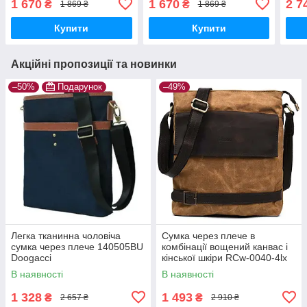
1 670
1 670
2 7
₴
₴
1 869 ₴
1 869 ₴
Купити
Купити
Акційні пропозиції та новинки
–50%
Подарунок
–49%
Легка тканинна чоловіча
Сумка через плече в
сумка через плече 140505BU
комбінації вощений канвас і
Doogacci
кінської шкіри RCw-0040-4lx
TARWA
В наявності
В наявності
1 328
1 493
₴
₴
2 657 ₴
2 910 ₴