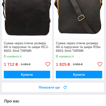
Сумка через плече розміру
Сумка через плече розміру
А4 із парусини та шкіри RCJ-
А4 із парусини та шкіри RSw-
6601-3md TARWA
6601-3md TARWA
В наявності
В наявності
1 712
1 825
₴
₴
3 335 ₴
3 555 ₴
Купити
Купити
Показати ще
Про нас