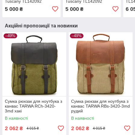
Tuscany TL142092
Tuscany TL142092
TL14
(Блакитний)
5 000
5 000
6 0
₴
₴
Акційні пропозиції та новинки
–49%
–49%
Сумка рюкзак для ноутбука з
Сумка рюкзак для ноутбука з
канвас TARWA RCh-3420-
канвас TARWA RBs-3420-3md
3md хакі
рудий
В наявності
В наявності
2 062
2 062
₴
₴
4 015 ₴
4 015 ₴