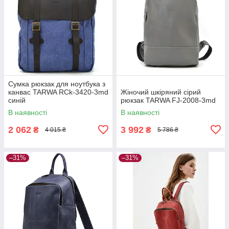
Сумка рюкзак для ноутбука з
канвас TARWA RCk-3420-3md
Жіночий шкіряний сірий
синій
рюкзак TARWA FJ-2008-3md
В наявності
В наявності
2 062
3 992
₴
₴
4 015 ₴
5 786 ₴
–31%
–31%