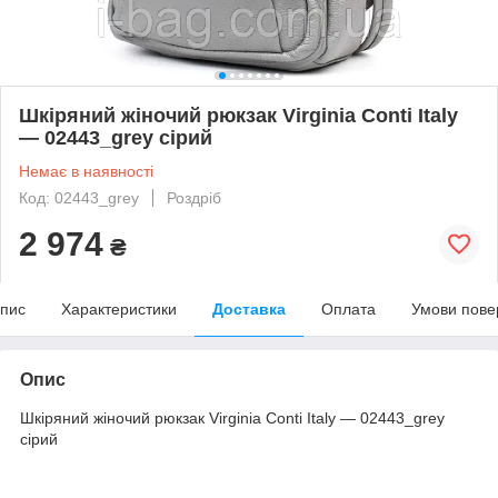
Шкіряний жіночий рюкзак Virginia Conti Italy
— 02443_grey сірий
Немає в наявності
Код: 02443_grey
Роздріб
2 974
₴
пис
Характеристики
Доставка
Оплата
Умови пове
Опис
Шкіряний жіночий рюкзак Virginia Conti Italy — 02443_grey
сірий