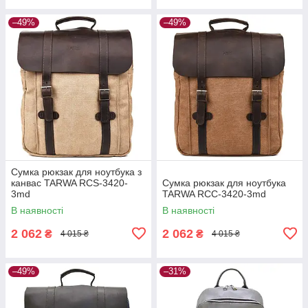
–49%
–49%
Сумка рюкзак для ноутбука з
канвас TARWA RCS-3420-
Сумка рюкзак для ноутбука
3md
TARWA RCC-3420-3md
В наявності
В наявності
2 062
2 062
₴
₴
4 015 ₴
4 015 ₴
–49%
–31%