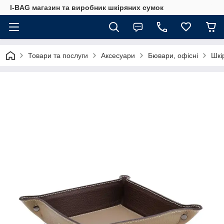
I-BAG магазин та виробник шкіряних сумок
Товари та послуги
Аксесуари
Бювари, офісні
Шкі