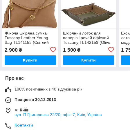
Жіноча шкіряна сумка
Шкіряний лоток для
Екск
Tuscany Leather Young
паперів і речей офісний
лото
Bag TL141153 (Світлий
Tuscany TL142159 (Olive
моде
сіро-коричневий)
Green)
(Тем
2 900
1 500
1 7
₴
₴
Купити
Купити
Про нас
100% позитивних з 40 відгуків за рік
Працює з 30.12.2013
м. Київ
вул. П.Григоренка 22/20, офіс 7, Київ, Україна
Контакти