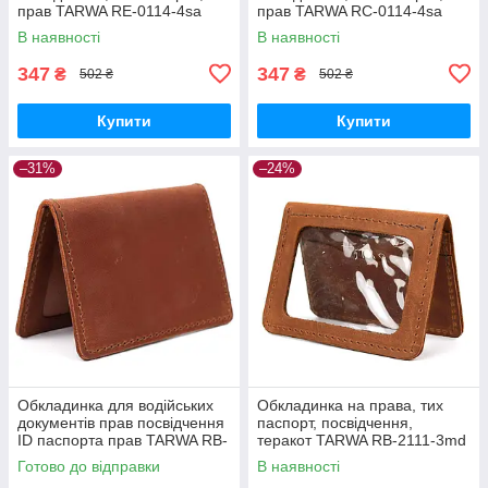
прав TARWA RE-0114-4sa
прав TARWA RC-0114-4sa
зелений
В наявності
В наявності
347
347
₴
₴
502 ₴
502 ₴
Купити
Купити
–31%
–24%
Обкладинка для водійських
Обкладинка на права, тих
документів прав посвідчення
паспорт, посвідчення,
ID паспорта прав TARWA RB-
теракот TARWA RB-2111-3md
0113-4sa
Готово до відправки
В наявності