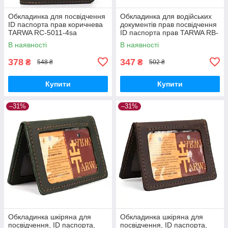
Обкладинка для посвідчення
Обкладинка для водійських
ID паспорта прав коричнева
документів прав посвідчення
TARWA RC-5011-4sa
ID паспорта прав TARWA RB-
5511-4sa
В наявності
В наявності
378
347
₴
₴
548 ₴
502 ₴
Купити
Купити
–31%
–31%
Обкладинка шкіряна для
Обкладинка шкіряна для
посвідчення, ID паспорта,
посвідчення, ID паспорта,