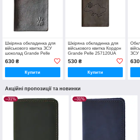
Шкіряна обкладинка для
Шкіряна обкладинка для
Обкл
військового квитка ЗСУ
військового квитка Кордон
війс
шоколад Grande Pelle
Grande Pelle 257120UA
ЗСУ 
257620
630
530
630
₴
₴
Купити
Купити
Акційні пропозиції та новинки
–31%
–31%