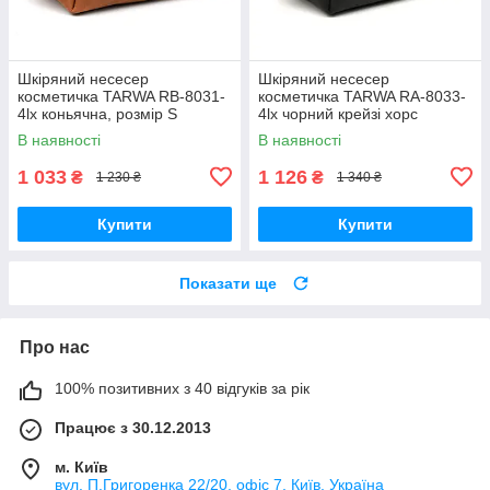
Шкіряний несесер
Шкіряний несесер
косметичка TARWA RB-8031-
косметичка TARWA RA-8033-
4lx коньячна, розмір S
4lx чорний крейзі хорс
В наявності
В наявності
1 033
1 126
₴
₴
1 230 ₴
1 340 ₴
Купити
Купити
Показати ще
Про нас
100% позитивних з 40 відгуків за рік
Працює з 30.12.2013
м. Київ
вул. П.Григоренка 22/20, офіс 7, Київ, Україна