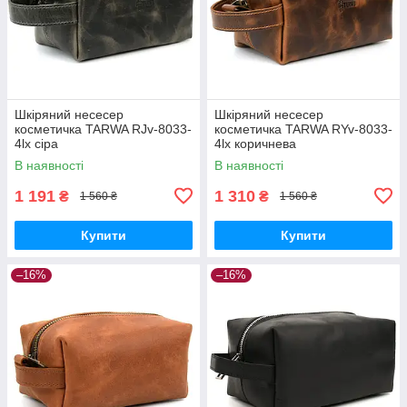
Шкіряний несесер
Шкіряний несесер
косметичка TARWA RJv-8033-
косметичка TARWA RYv-8033-
4lx сіра
4lx коричнева
В наявності
В наявності
1 191
1 310
₴
₴
1 560 ₴
1 560 ₴
Купити
Купити
–16%
–16%