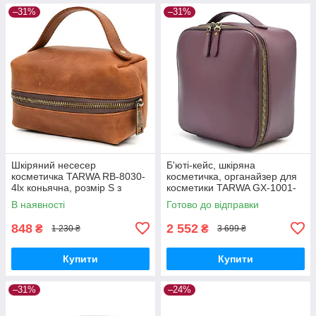
–31%
–31%
Шкіряний несесер
Б'юті-кейс, шкіряна
косметичка TARWA RB-8030-
косметичка, органайзер для
4lx коньячна, розмір S з
косметики TARWA GX-1001-
ручкою
4lx
В наявності
Готово до відправки
848
2 552
₴
₴
1 230 ₴
3 699 ₴
Купити
Купити
–31%
–24%