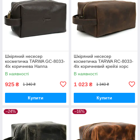
Шкіряний несесер
Шкіряний несесер
косметичка TARWA GC-8033-
косметичка TARWA RC-8033-
4lx коричнева Наппа
4lx коричневий крейзі хорс
В наявності
В наявності
925
1 023
₴
₴
1 340 ₴
1 340 ₴
Купити
Купити
–24%
–16%