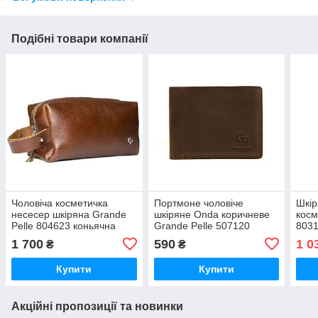
Подібні товари компанії
Чоловіча косметичка
Портмоне чоловіче
Шкір
несесер шкіряна Grande
шкіряне Onda коричневе
косм
Pelle 804623 коньячна
Grande Pelle 507120
8031
велика
S
1 700
590
1 0
₴
₴
Купити
Купити
Акційні пропозиції та новинки