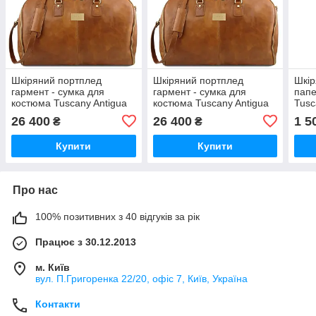
Шкіряний портплед
Шкіряний портплед
Шкір
гармент - сумка для
гармент - сумка для
папе
костюма Tuscany Antigua
костюма Tuscany Antigua
Tusc
TL142341
TL142341
Gree
26 400
26 400
1 5
₴
₴
Купити
Купити
Про нас
100% позитивних з 40 відгуків за рік
Працює з 30.12.2013
м. Київ
вул. П.Григоренка 22/20, офіс 7, Київ, Україна
Контакти