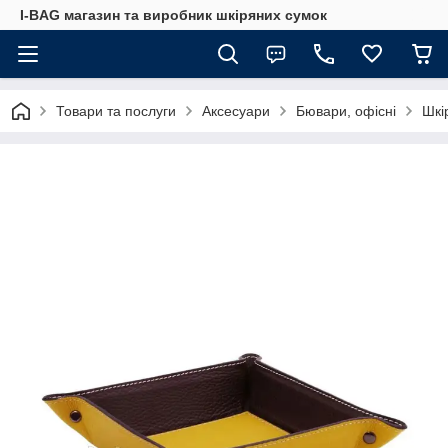
I-BAG магазин та виробник шкіряних сумок
Товари та послуги
Аксесуари
Бювари, офісні
Шкі