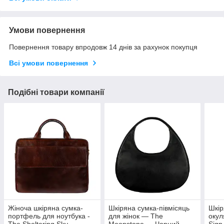
Умови повернення
Повернення товару впродовж 14 днів за рахунок покупця
Всі умови повернення
Подібні товари компанії
Жіноча шкіряна сумка-
Шкіряна сумка-півмісяць
Шкір
портфель для ноутбука -
для жінок — The
окул
The Sheltering Sky -
Moonstone — Чорний
Sign