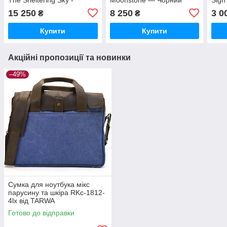
Коричневий колір - Time
колір — Time Resistance
кори
15 250
8 250
3 0
₴
₴
Resistance 5248801W
5247701
Resi
Купити
Купити
Акційні пропозиції та новинки
–49%
Сумка для ноутбука мікс
парусину та шкіра RKc-1812-
4lx від TARWA
Готово до відправки