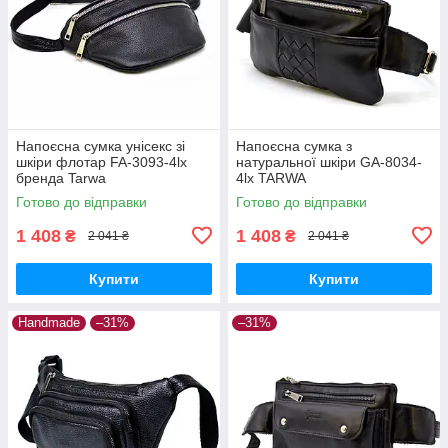
Напоєсна сумка унісекс зі
Напоєсна сумка з
шкіри флотар FA-3093-4lx
натуральної шкіри GA-8034-
бренда Tarwa
4lx TARWA
Готово до відправки
Готово до відправки
1 408
1 408
₴
₴
2 041 ₴
2 041 ₴
Купити
Купити
Handmade
–31%
–31%