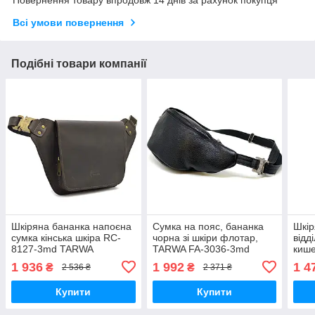
Повернення товару впродовж 14 днів за рахунок покупця
Всі умови повернення
Подібні товари компанії
Шкіряна бананка напоєна
Сумка на пояс, бананка
Шкір
сумка кінська шкіра RC-
чорна зі шкіри флотар,
відд
8127-3md TARWA
TARWA FA-3036-3md
киш
3md
1 936
1 992
1 4
₴
₴
2 536 ₴
2 371 ₴
Купити
Купити