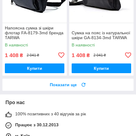
Напоясна сумка зі шкіри
флотар FA-8179-3md бренда
Сумка на пояс із натуральної
TARWA
шкіри GA-8134-3md TARWA
В наявності
В наявності
1 408
1 408
₴
₴
2 041 ₴
2 041 ₴
Купити
Купити
Показати ще
Про нас
100% позитивних з 40 відгуків за рік
Працює з 30.12.2013
м. Київ