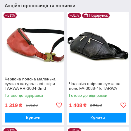
Акційні пропозиції та новинки
–31%
–31%
Подарунок
Червона поясна маленька
сумка з натуральної шкіри
Чоловіча шкіряна сумка на
TARWA RR-3034-3md
пояс FA-3088-4lx TARWA
Готово до відправки
Готово до відправки
1 319
1 408
₴
₴
1 912 ₴
2 041 ₴
Купити
Купити
–31%
–31%