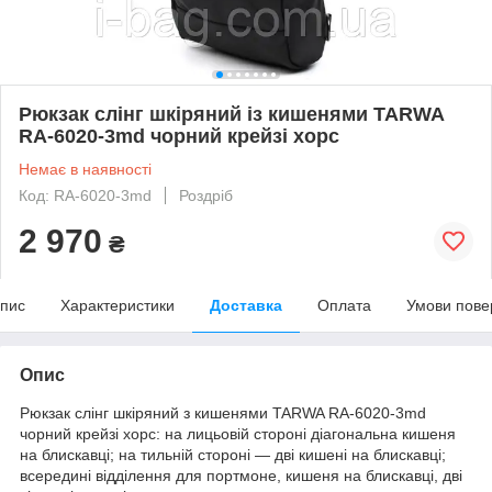
Рюкзак слінг шкіряний із кишенями TARWA
RA-6020-3md чорний крейзі хорс
Немає в наявності
Код: RA-6020-3md
Роздріб
2 970
₴
пис
Характеристики
Доставка
Оплата
Умови пове
Опис
Рюкзак слінг шкіряний з кишенями TARWA RA-6020-3md
чорний крейзі хорс: на лицьовій стороні діагональна кишеня
на блискавці; на тильній стороні — дві кишені на блискавці;
всередині відділення для портмоне, кишеня на блискавці, дві