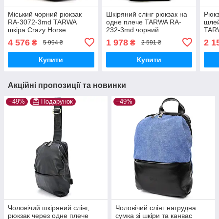
Міський чорний рюкзак
Шкіряний слінг рюкзак на
Рюкз
RA-3072-3md TARWA
одне плече TARWA RA-
шле
шкіра Crazy Horse
232-3md чорний
TARW
хорс
4 576
1 978
2 1
₴
₴
5 994 ₴
2 591 ₴
Купити
Купити
Акційні пропозиції та новинки
–49%
Подарунок
–49%
Чоловічий шкіряний слінг,
Чоловічий слінг нагрудна
рюкзак через одне плече
сумка зі шкіри та канвас