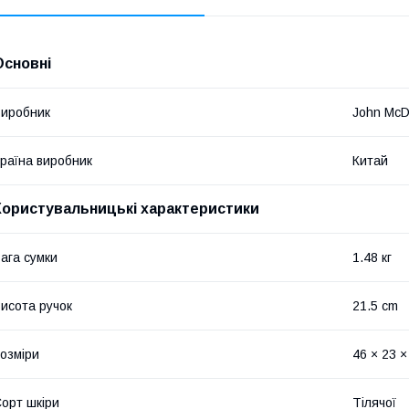
Основні
иробник
John Mc
раїна виробник
Китай
Користувальницькі характеристики
ага сумки
1.48 кг
исота ручок
21.5 cm
озміри
46 × 23 ×
орт шкіри
Тілячої