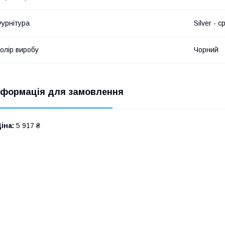
урнітура
Silver - с
олір виробу
Чорний
нформація для замовлення
іна:
5 917 ₴