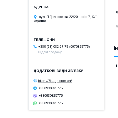
Ф
вул. П.Григоренка 22/20, офіс 7, Київ,
Україна
К
0970825775
+380 (93) 082-57-75
І
Відділ продажу
Ц
https://7bags.com.ua/
+380930825775
+380930825775
+380930825775