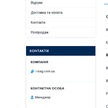
Відгуки
Доставка та оплата
Контакти
В
Розпродаж
К
КОНТАКТИ
В
i-bag.com.ua
В
Р
Менеджер
С