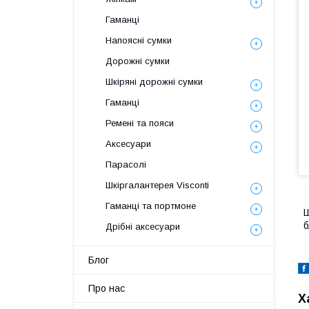
Гаманці
Напоясні сумки
Дорожні сумки
Шкіряні дорожні сумки
Гаманці
Ремені та пояси
Аксесуари
Парасолі
Шкіргалантерея Visconti
Гаманці та портмоне
Ш
б
Дрібні аксесуари
Блог
Про нас
Х