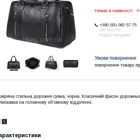
Немає в наявності
К
+380 (93) 082-57-75
0970825775
Відділ продажу
повернення товару п
кіряна стильна дорожня сумка, чорна. Класичний фасон дорожньої 
лискавка на головному об'ємному відділенні.
арактеристики