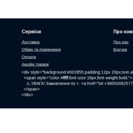
Сервіси
Про ком
Доставка
Про нас
Обмін та повернення
Відгуки
Оплата
Акційні товари
<div style="background:#002855;padding:12px 20px;text-al
<span style="color:#ffffff;font-size:16px;font-weight:bold;">
⚠️ УВАГА! Замовлення по т. <a href="tel:+380930825775
</span>
</div>