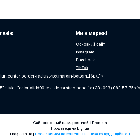
панію
Ми в мережі
Основний сайт
Instagram
Facebook
TikTok
ign:center;border-radius:4px;margin-bottom:16px;">
" style="color:#ffdd00;text-decoration:none;">+38 (093) 082-57-75
Сайт створений на маркетплейсі
Prom.ua
Продавець на Bigl.ua
i-bag.com.ua |
Поскаржитися на контент
|
Політика конфіденційності