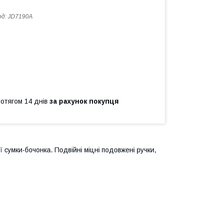
од:
JD7190A
ротягом 14 днів
за рахунок покупця
сумки-бочонка. Подвійні міцні подовжені ручки,