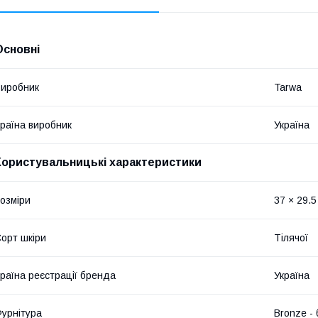
Основні
иробник
Tarwa
раїна виробник
Україна
Користувальницькі характеристики
озміри
37 × 29.5
орт шкіри
Тілячої
раїна реєстрації бренда
Україна
урнітура
Bronze -