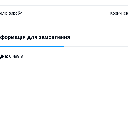
олір виробу
Коричне
нформація для замовлення
іна:
6 489 ₴