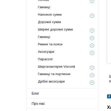
Гаманці
Напоясні сумки
Дорожні сумки
Шкіряні дорожні сумки
Гаманці
Ремені та пояси
Аксесуари
Парасолі
Шкіргалантерея Visconti
Гаманці та портмоне
Ш
о
Дрібні аксесуари
Блог
Про нас
Х