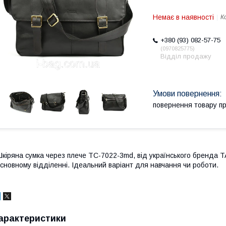
Немає в наявності
К
+380 (93) 082-57-75
0970825775
Відділ продажу
повернення товару п
кіряна сумка через плече TC-7022-3md, від українського бренда T
сновному відділенні. Ідеальний варіант для навчання чи роботи.
арактеристики