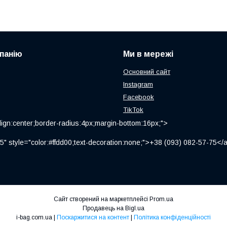
панію
Ми в мережі
Основний сайт
Instagram
Facebook
TikTok
ign:center;border-radius:4px;margin-bottom:16px;">
" style="color:#ffdd00;text-decoration:none;">+38 (093) 082-57-75
Сайт створений на маркетплейсі
Prom.ua
Продавець на Bigl.ua
i-bag.com.ua |
Поскаржитися на контент
|
Політика конфіденційності