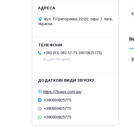
К
вул. П.Григоренка 22/20, офіс 7, Київ,
Україна
І
0970825775
+380 (93) 082-57-75
Ц
Відділ продажу
https://7bags.com.ua/
+380930825775
+380930825775
+380930825775