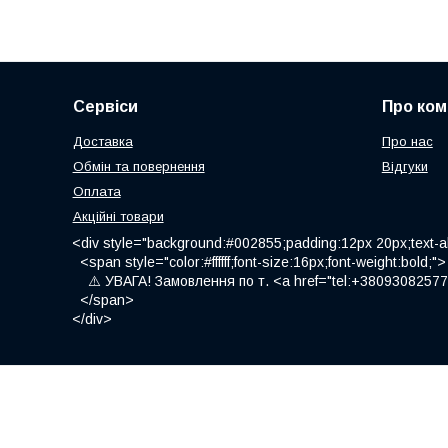
Сервіси
Про ком
Доставка
Про нас
Обмін та повернення
Відгуки
Оплата
Акційні товари
<div style="background:#002855;padding:12px 20px;text-al
<span style="color:#ffffff;font-size:16px;font-weight:bold;">
⚠️ УВАГА! Замовлення по т. <a href="tel:+380930825775
</span>
</div>