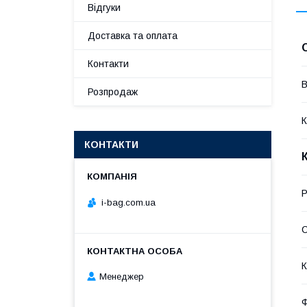
Відгуки
Доставка та оплата
Контакти
В
Розпродаж
К
КОНТАКТИ
Р
i-bag.com.ua
С
К
Менеджер
Ф