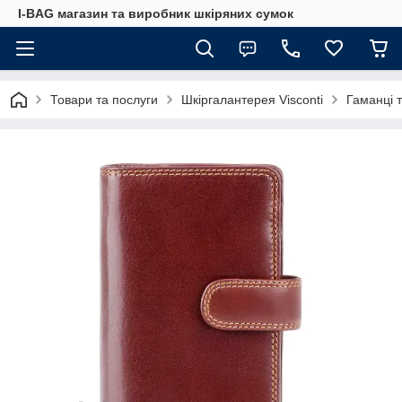
I-BAG магазин та виробник шкіряних сумок
Товари та послуги
Шкіргалантерея Visconti
Гаманці 