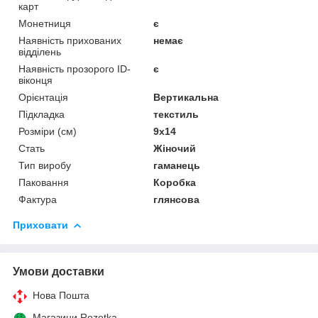
карт
Монетниця
є
Наявність прихованих
немає
відділень
Наявність прозорого ID-
є
віконця
Орієнтація
Вертикальна
Підкладка
текстиль
Розміри (см)
9х14
Стать
Жіночий
Тип виробу
гаманець
Паковання
Коробка
Фактура
глянсова
Приховати
Умови доставки
Нова Пошта
Магазини Rozetka