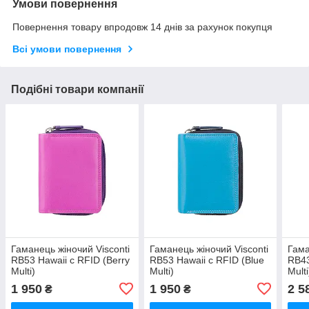
Умови повернення
Повернення товару впродовж 14 днів за рахунок покупця
Всі умови повернення
Подібні товари компанії
Гаманець жіночий Visconti
Гаманець жіночий Visconti
Гама
RB53 Hawaii c RFID (Berry
RB53 Hawaii c RFID (Blue
RB43
Multi)
Multi)
Multi
1 950
1 950
2 5
₴
₴