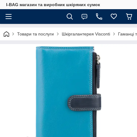
I-BAG магазин та виробник шкіряних сумок
Товари та послуги
Шкіргалантерея Visconti
Гаманці 