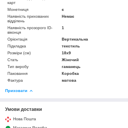
карт
Монетниця
є
Наявність прихованих
Немає
відділень
Наявність прозорого ID-
1
віконця
Орієнтація
Вертикальна
Підкладка
текстиль
Розміри (см)
18x9
Стать
Жіночий
Тип виробу
гаманець
Паковання
Коробка
Фактура
матова
Приховати
Умови доставки
Нова Пошта
Магазини Rozetka