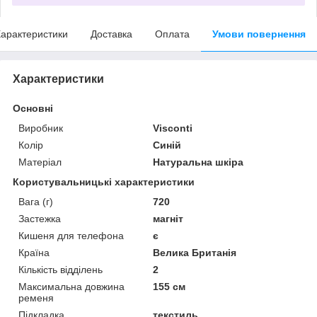
арактеристики
Доставка
Оплата
Умови повернення
Характеристики
Основні
Виробник
Visconti
Колір
Синій
Матеріал
Натуральна шкіра
Користувальницькі характеристики
Вага (г)
720
Застежка
магніт
Кишеня для телефона
є
Країна
Велика Британія
Кількість відділень
2
Максимальна довжина
155 см
ременя
Підкладка
текстиль