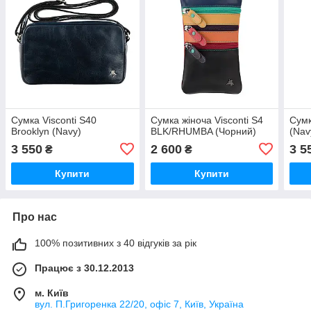
Сумка Visconti S40
Сумка жіноча Visconti S4
Сумк
Brooklyn (Navy)
BLK/RHUMBA (Чорний)
(Nav
3 550
2 600
3 5
₴
₴
Купити
Купити
Про нас
100% позитивних з 40 відгуків за рік
Працює з 30.12.2013
м. Київ
вул. П.Григоренка 22/20, офіс 7, Київ, Україна