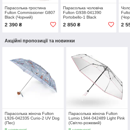
Парасолька-тростина
Парасолька чоловіча
Чоло
Fulton Commissioner G807
Fulton G938-041390
Fult
Black (Чорний)
Portobello-1 Black
(Чор
(Чорний)
2 390
2 850
2 5
₴
₴
Акційні пропозиції та новинки
Парасолька жіноча Fulton
Парасолька жіноча Fulton
L926-042335 Curio-2 UV Dog
Lumio L944-042489 Light Pink
(Пес)
(Світло-рожевий)
В наявності
В наявності