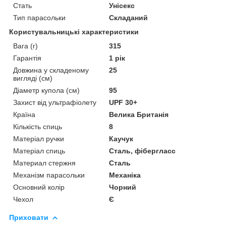
Стать
Унісекс
Тип парасольки
Складаний
Користувальницькі характеристики
Вага (г)
315
Гарантія
1 рік
Довжина у складеному
25
вигляді (см)
Діаметр купола (см)
95
Захист від ультрафіолету
UPF 30+
Країна
Велика Британія
Кількість спиць
8
Матеріал ручки
Каучук
Матеріал спиць
Сталь, фібергласс
Материал стержня
Сталь
Механізм парасольки
Механіка
Основний колір
Чорний
Чехол
Є
Приховати