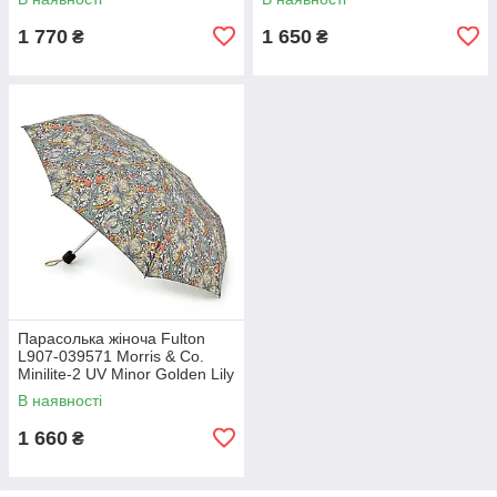
1 770
1 650
₴
₴
Парасолька жіноча Fulton
L907-039571 Morris & Co.
Minilite-2 UV Minor Golden Lily
Slate Manilla (Золота лілія)
В наявності
1 660
₴