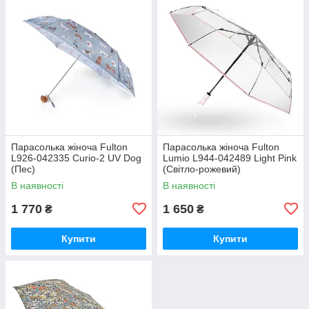
Парасолька жіноча Fulton
Парасолька жіноча Fulton
L926-042335 Curio-2 UV Dog
Lumio L944-042489 Light Pink
(Пес)
(Світло-рожевий)
В наявності
В наявності
1 770
1 650
₴
₴
Купити
Купити