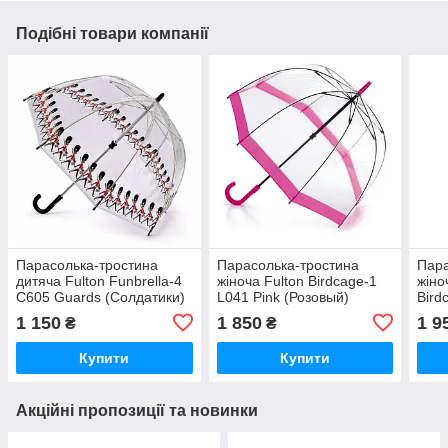
Подібні товари компанії
Парасолька-тростина
Парасолька-тростина
Пара
дитяча Fulton Funbrella-4
жіноча Fulton Birdcage-1
жіно
C605 Guards (Солдатики)
L041 Pink (Розовый)
Bird
(Вес
1 150
1 850
1 9
₴
₴
Купити
Купити
Акційні пропозиції та новинки