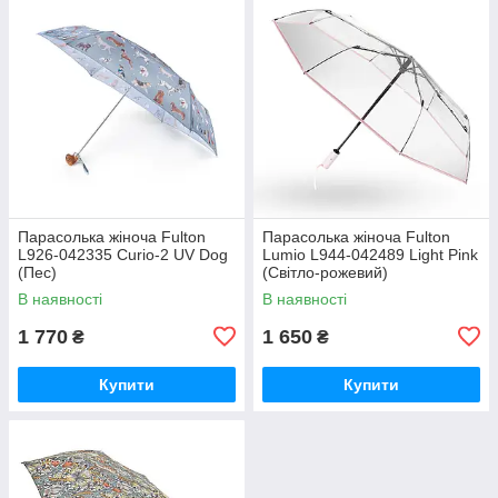
Парасолька жіноча Fulton
Парасолька жіноча Fulton
L926-042335 Curio-2 UV Dog
Lumio L944-042489 Light Pink
(Пес)
(Світло-рожевий)
В наявності
В наявності
1 770
1 650
₴
₴
Купити
Купити