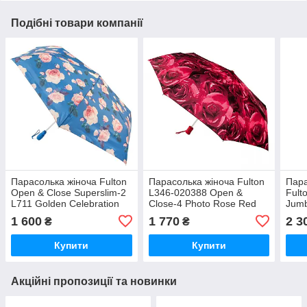
Подібні товари компанії
Парасолька жіноча Fulton
Парасолька жіноча Fulton
Пара
Open & Close Superslim-2
L346-020388 Open &
Fult
L711 Golden Celebration
Close-4 Photo Rose Red
Jumb
(Золоте свято)
(Пол
1 600
1 770
2 3
₴
₴
Купити
Купити
Акційні пропозиції та новинки