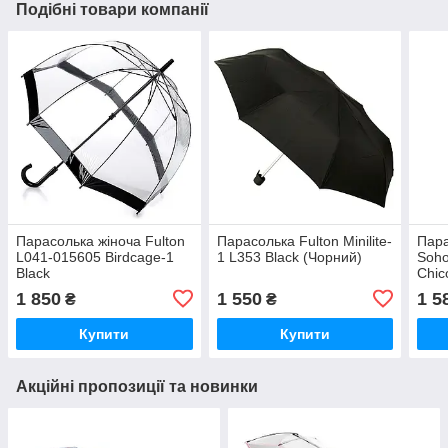
Подібні товари компанії
Парасолька жіноча Fulton
Парасолька Fulton Minilite-
Пара
L041-015605 Birdcage-1
1 L353 Black (Чорний)
Soho
Black
Chic
1 850
1 550
1 5
₴
₴
Купити
Купити
Акційні пропозиції та новинки