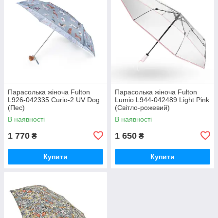
Парасолька жіноча Fulton
Парасолька жіноча Fulton
L926-042335 Curio-2 UV Dog
Lumio L944-042489 Light Pink
(Пес)
(Світло-рожевий)
В наявності
В наявності
1 770
1 650
₴
₴
Купити
Купити