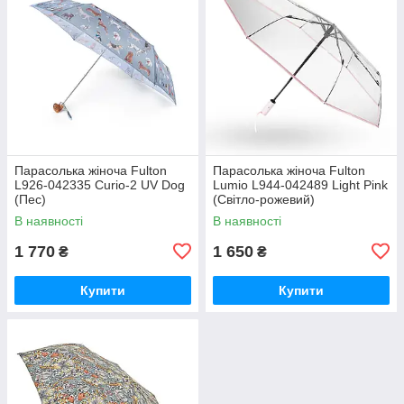
Парасолька жіноча Fulton
Парасолька жіноча Fulton
L926-042335 Curio-2 UV Dog
Lumio L944-042489 Light Pink
(Пес)
(Світло-рожевий)
В наявності
В наявності
1 770
1 650
₴
₴
Купити
Купити