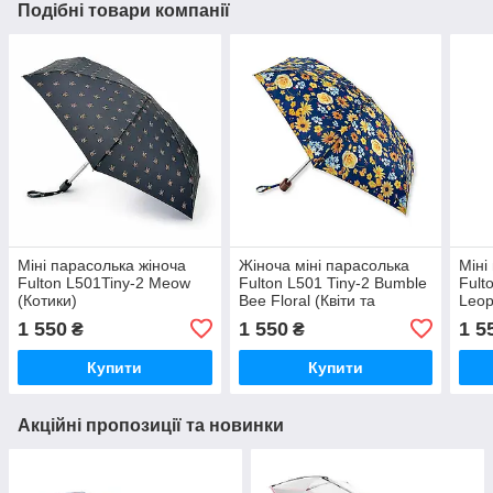
Подібні товари компанії
Міні парасолька жіноча
Жіноча міні парасолька
Міні
Fulton L501Tiny-2 Meow
Fulton L501 Tiny-2 Bumble
Fult
(Котики)
Bee Floral (Квіти та
Leop
джмелі)
блес
1 550
1 550
1 5
₴
₴
Купити
Купити
Акційні пропозиції та новинки