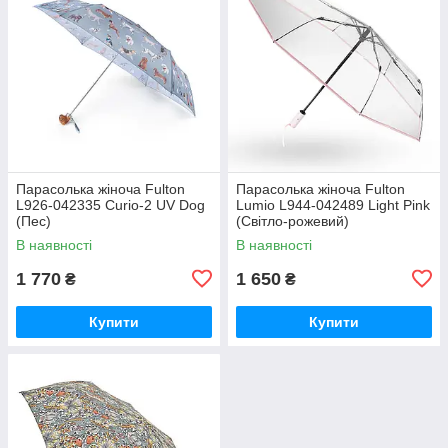
Парасолька жіноча Fulton
Парасолька жіноча Fulton
L926-042335 Curio-2 UV Dog
Lumio L944-042489 Light Pink
(Пес)
(Світло-рожевий)
В наявності
В наявності
1 770
1 650
₴
₴
Купити
Купити