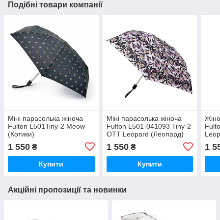
Подібні товари компанії
Міні парасолька жіноча
Міні парасолька жіноча
Жіно
Fulton L501Tiny-2 Meow
Fulton L501-041093 Tiny-2
Fult
(Котики)
OTT Leopard (Леопард)
Leop
леоп
1 550
1 550
1 5
₴
₴
Купити
Купити
Акційні пропозиції та новинки