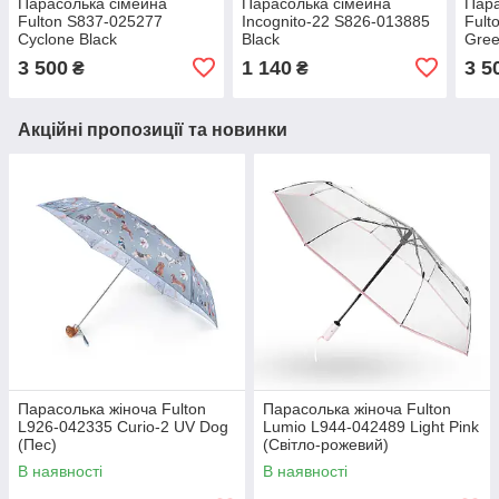
Парасолька сімейна
Парасолька сімейна
Пар
Fulton S837-025277
Incognito-22 S826-013885
Fult
Cyclone Black
Black
Gree
3 500
1 140
3 5
₴
₴
Акційні пропозиції та новинки
Парасолька жіноча Fulton
Парасолька жіноча Fulton
L926-042335 Curio-2 UV Dog
Lumio L944-042489 Light Pink
(Пес)
(Світло-рожевий)
В наявності
В наявності