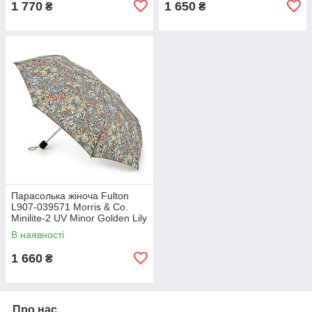
1 770
1 650
₴
₴
Парасолька жіноча Fulton
L907-039571 Morris & Co.
Minilite-2 UV Minor Golden Lily
Slate Manilla (Золота лілія)
В наявності
1 660
₴
Про нас