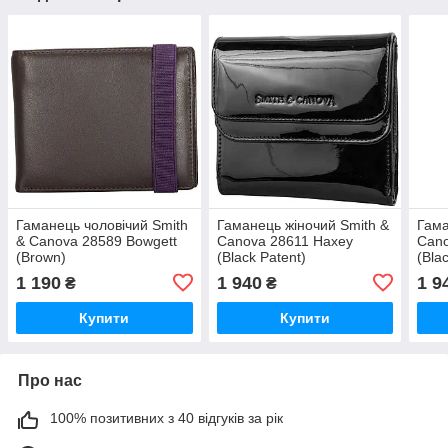
Гаманець чоловічий Smith
Гаманець жіночий Smith &
Гама
& Canova 28589 Bowgett
Canova 28611 Haxey
Cano
(Brown)
(Black Patent)
(Bla
1 190
1 940
1 9
₴
₴
Купити
Купити
Про нас
100% позитивних з 40 відгуків за рік