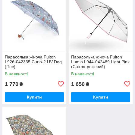
Парасолька жіноча Fulton
Парасолька жіноча Fulton
L926-042335 Curio-2 UV Dog
Lumio L944-042489 Light Pink
(Пес)
(Світло-рожевий)
В наявності
В наявності
1 770
1 650
₴
₴
Купити
Купити