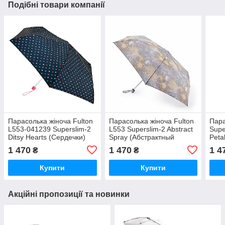
Подібні товари компанії
Парасолька жіноча Fulton
Парасолька жіноча Fulton
Пара
L553-041239 Superslim-2
L553 Superslim-2 Abstract
Supe
Ditsy Hearts (Сердечки)
Spray (Абстрактный
Peta
рисунок)
1 470
1 470
1 4
₴
₴
Купити
Купити
Акційні пропозиції та новинки