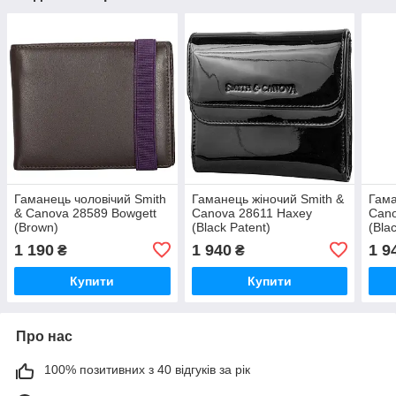
Гаманець чоловічий Smith
Гаманець жіночий Smith &
Гама
& Canova 28589 Bowgett
Canova 28611 Haxey
Cano
(Brown)
(Black Patent)
(Bla
1 190
1 940
1 9
₴
₴
Купити
Купити
Про нас
100% позитивних з 40 відгуків за рік