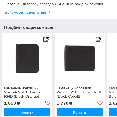
Повернення товару впродовж 14 днів за рахунок покупця
Всі умови повернення
Подібні товари компанії
Гаманець чоловічий
Гаманець чоловічий
Гама
Visconti VSL34 Lank c
Visconti VSL35 Trim c RFID
Visc
RFID (Black-Orange)
(Black-Cobalt)
Burg
1 660
1 770
1 6
₴
₴
Купити
Купити