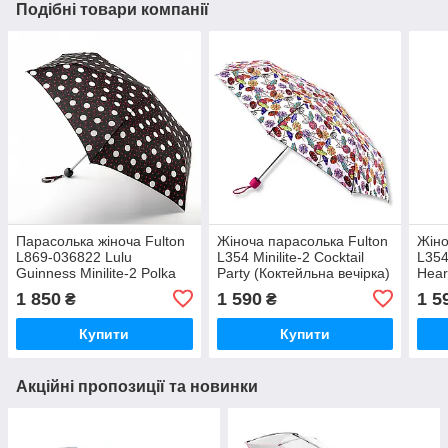
Подібні товари компанії
Парасолька жіноча Fulton
Жіноча парасолька Fulton
Жіно
L869-036822 Lulu
L354 Minilite-2 Cocktail
L354
Guinness Minilite-2 Polka
Party (Коктейльна вечірка)
Hear
Lips
1 850
1 590
1 5
₴
₴
Купити
Купити
Акційні пропозиції та новинки