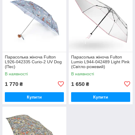
Парасолька жіноча Fulton
Парасолька жіноча Fulton
L926-042335 Curio-2 UV Dog
Lumio L944-042489 Light Pink
(Пес)
(Світло-рожевий)
В наявності
В наявності
1 770
1 650
₴
₴
Купити
Купити