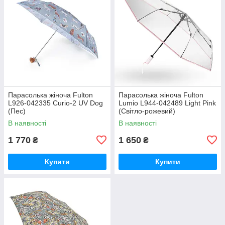
Парасолька жіноча Fulton
Парасолька жіноча Fulton
L926-042335 Curio-2 UV Dog
Lumio L944-042489 Light Pink
(Пес)
(Світло-рожевий)
В наявності
В наявності
1 770
1 650
₴
₴
Купити
Купити