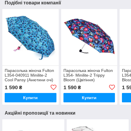
Подібні товари компанії
Парасолька жіноча Fulton
Парасолька жіноча Fulton
Пара
L354-040911 Minilite-2
L354- Minilite-2 Trippy
L354
Cool Pansy (Анютини очі)
Bloom (Цвітіння)
Blos
цвет
1 590
1 590
1 5
₴
₴
Купити
Купити
Акційні пропозиції та новинки