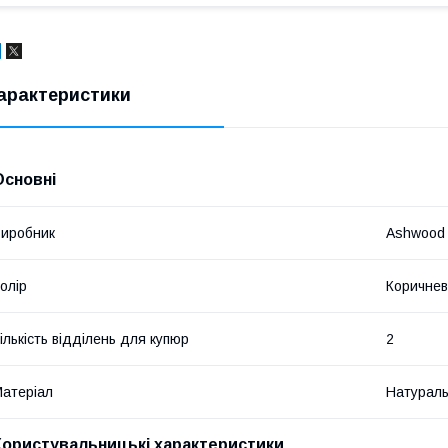
арактеристики
Основні
иробник
Ashwood
олір
Коричне
ількість відділень для купюр
2
атеріал
Натураль
Користувальницькі характеристики