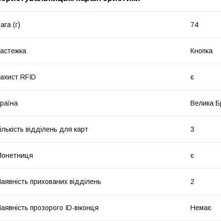
ага (г)
74
астежка
Кнопка
ахист RFID
є
раїна
Велика Б
ількість відділень для карт
3
Монетниця
є
аявність прихованих відділень
2
аявність прозорого ID-віконця
Немає