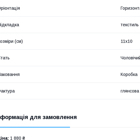
рієнтація
Горизонт
ідкладка
текстиль
озміри (см)
11х10
тать
Чоловічи
аковання
Коробка
актура
глянсова
нформація для замовлення
іна:
1 880 ₴