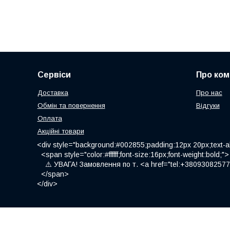
Сервіси
Про ком
Доставка
Про нас
Обмін та повернення
Відгуки
Оплата
Акційні товари
<div style="background:#002855;padding:12px 20px;text-al
<span style="color:#ffffff;font-size:16px;font-weight:bold;">
⚠️ УВАГА! Замовлення по т. <a href="tel:+380930825775
</span>
</div>