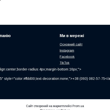
панію
Ми в мережі
Основний сайт
Instagram
Facebook
TikTok
ign:center;border-radius:4px;margin-bottom:16px;">
" style="color:#ffdd00;text-decoration:none;">+38 (093) 082-57-75
Сайт створений на маркетплейсі
Prom.ua