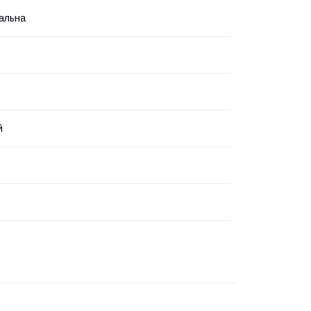
альна
й