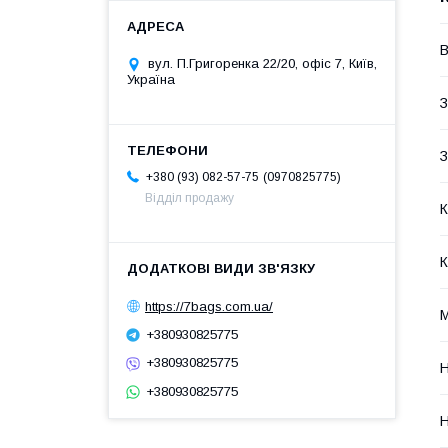
В
вул. П.Григоренка 22/20, офіс 7, Київ,
Україна
З
З
0970825775
+380 (93) 082-57-75
Відділ продажу
К
К
https://7bags.com.ua/
+380930825775
+380930825775
Н
+380930825775
Н