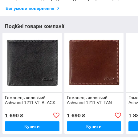
Всі умови повернення
Подібні товари компанії
Гаманець чоловічий
Гаманець чоловічий
Гама
Ashwood 1211 VT BLACK
Ashwood 1211 VT TAN
Ash
1 690
1 690
1 8
₴
₴
Купити
Купити