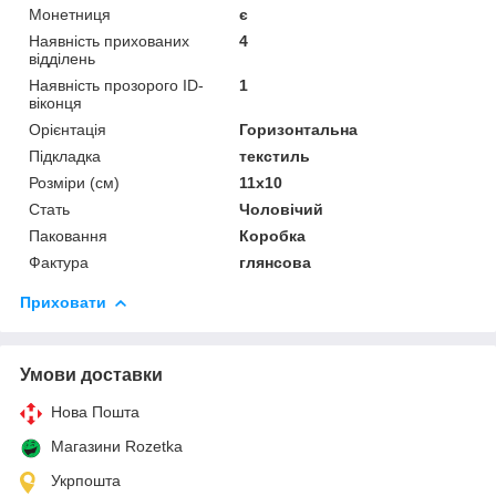
Монетниця
є
Наявність прихованих
4
відділень
Наявність прозорого ID-
1
віконця
Орієнтація
Горизонтальна
Підкладка
текстиль
Розміри (см)
11х10
Стать
Чоловічий
Паковання
Коробка
Фактура
глянсова
Приховати
Умови доставки
Нова Пошта
Магазини Rozetka
Укрпошта