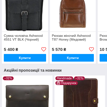
Сумка чоловіча Ashwood
Рюкзак жіночий Ashwood
Рюкз
4551 VT BLK (Чорний)
T87 Honey (Медовий)
Brow
5 400
5 570
10 
₴
₴
Купити
Купити
Акційні пропозиції та новинки
–31%
Handmade
–31%
Подарунок