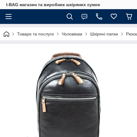
I-BAG магазин та виробник шкіряних сумок
Товари та послуги
Чоловікам
Шкіряні папки
Рюкз