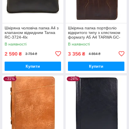
Шкіряна чоловіча папка А4 з
Шкіряна папка портфоліо
клапаном відкидним Tarwa
відкритого типу з хлястиком
RC-3724-4lx
формату А5 А4 TARWA GC-
2141-4lx
В наявності
В наявності
2 590
3 356
₴
₴
3 754 ₴
4 864 ₴
Купити
Купити
–31%
–24%