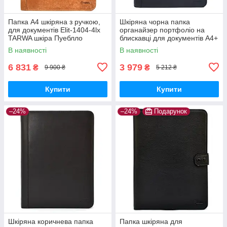
Папка A4 шкіряна з ручкою,
Шкіряна чорна папка
для документів Elit-1404-4lx
органайзер портфоліо на
TARWA шкіра Пуеблло
блискавці для документів А4+
TARWA GA-1295-4lx
В наявності
В наявності
6 831
3 979
₴
₴
9 900 ₴
5 212 ₴
Купити
Купити
–24%
–24%
Подарунок
Шкіряна коричнева папка
Папка шкіряна для