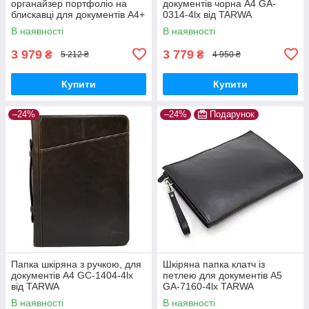
органайзер портфоліо на
документів чорна A4 GA-
блискавці для документів А4+
0314-4lx від TARWA
TARWA GC-1295-4lx
В наявності
В наявності
3 979
3 779
₴
₴
5 212 ₴
4 950 ₴
Купити
Купити
–24%
–24%
Подарунок
Папка шкіряна з ручкою, для
Шкіряна папка клатч із
документів A4 GC-1404-4lx
петлею для документів А5
від TARWA
GA-7160-4lx TARWA
В наявності
В наявності