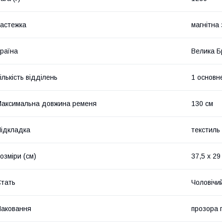
астежка
магнітна 
раїна
Велика Б
ількість відділень
1 основн
аксимальна довжина ременя
130 см
ідкладка
текстиль
озміри (см)
37,5 x 29
тать
Чоловічи
аковання
прозора 