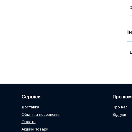
Ф
І
Ц
Сервіси
Про ком
Доставка
Про нас
Обмін та повернення
Відгуки
Оплата
Акційні товари