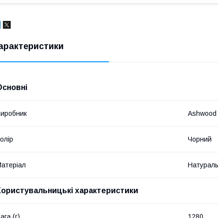
арактеристики
Основні
иробник
Ashwood
олір
Чорний
атеріал
Натураль
Користувальницькі характеристики
ага (г)
1280