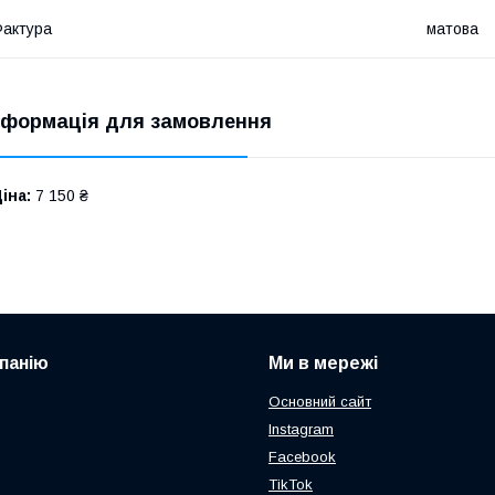
актура
матова
нформація для замовлення
іна:
7 150 ₴
панію
Ми в мережі
Основний сайт
Instagram
Facebook
TikTok