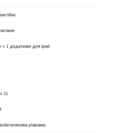
застібка
ританія
е + 1 додаткове для Ipad
 x 11
й
поліетиленова упаковка