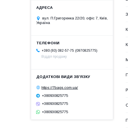
З
вул. П.Григоренка 22/20, офіс 7, Київ,
Україна
К
К
0970825775
+380 (93) 082-57-75
Відділ продажу
М
П
https://7bags.com.ua/
Р
+380930825775
+380930825775
С
+380930825775
П